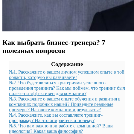
Как выбрать бизнес-тренера? 7
полезных вопросов
Содержание
№1. Расскажите о вашем личном успешном опыте в той
области, которую вы развиваете?
№2. Что будет являться критериями успешного
проведения тренинга? Как мы поймём, что тренинг был
полезен и эффективен для компании?
№3. Расскажите о вашем опыте обучения и развития в
компаниях подобных нашей? Приведите реальные
примеры? Назовите компании и результаты?
№4. Расскажите, как вы составляете тренинг-
программу? На что опираетесь и почему?
№5. Что вам важно при работе с компанией? Ваша
идеология? Какая ваша философия?