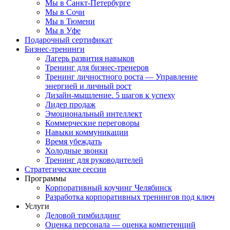
Мы в Санкт-Петербурге
Мы в Сочи
Мы в Тюмени
Мы в Уфе
Подарочный сертификат
Бизнес-тренинги
Лагерь развития навыков
Тренинг для бизнес-тренеров
Тренинг личностного роста — Управление
энергией и личный рост
Дизайн-мышление. 5 шагов к успеху
Лидер продаж
Эмоциональный интеллект
Коммерческие переговоры
Навыки коммуникации
Время убеждать
Холодные звонки
Тренинг для руководителей
Стратегические сессии
Программы
Корпоративный коучинг Челябинск
Разработка корпоративных тренингов под ключ
Услуги
Деловой тимбилдинг
Оценка персонала — оценка компетенций