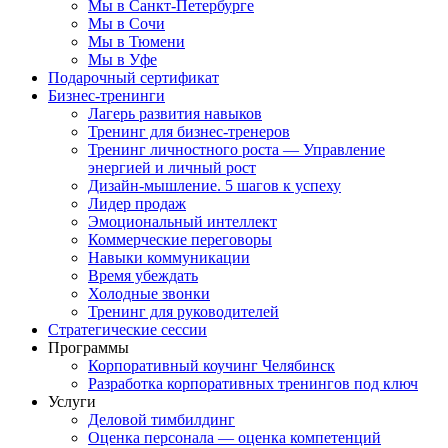
Мы в Санкт-Петербурге
Мы в Сочи
Мы в Тюмени
Мы в Уфе
Подарочный сертификат
Бизнес-тренинги
Лагерь развития навыков
Тренинг для бизнес-тренеров
Тренинг личностного роста — Управление
энергией и личный рост
Дизайн-мышление. 5 шагов к успеху
Лидер продаж
Эмоциональный интеллект
Коммерческие переговоры
Навыки коммуникации
Время убеждать
Холодные звонки
Тренинг для руководителей
Стратегические сессии
Программы
Корпоративный коучинг Челябинск
Разработка корпоративных тренингов под ключ
Услуги
Деловой тимбилдинг
Оценка персонала — оценка компетенций