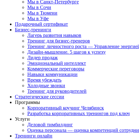
Мы в Санкт-Петербурге
Мы в Сочи
Мы в Тюмени
Мы в Уфе
Подарочный сертификат
Бизнес-тренинги
Лагерь развития навыков
Тренинг для бизнес-тренеров
Тренинг личностного роста — Управление энергие
Дизайн-мышление. 5 шагов к успеху
Лидер продаж
Эмоциональный интеллект
Коммерческие переговоры
Навыки коммуникации
Время убеждать
Холодные звонки
Тренинг для руководителей
Стратегические сессии
Программы
Корпоративный коучинг Челябинск
Разработка корпоративных тренингов под ключ
Услуги
Деловой тимбилдинг
Оценка персонала — оценка компетенций сотрудн
Тренинги онлайн