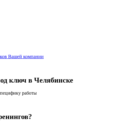
иков Вашей компании
од ключ в Челябинске
специфику работы
ренингов?