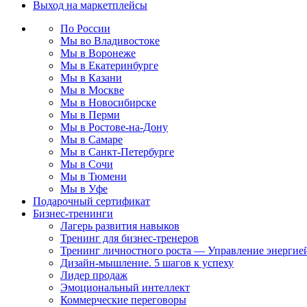
Выход на маркетплейсы
По России
Мы во Владивостоке
Мы в Воронеже
Мы в Екатеринбурге
Мы в Казани
Мы в Москве
Мы в Новосибирске
Мы в Перми
Мы в Ростове-на-Дону
Мы в Самаре
Мы в Санкт-Петербурге
Мы в Сочи
Мы в Тюмени
Мы в Уфе
Подарочный сертификат
Бизнес-тренинги
Лагерь развития навыков
Тренинг для бизнес-тренеров
Тренинг личностного роста — Управление энергие
Дизайн-мышление. 5 шагов к успеху
Лидер продаж
Эмоциональный интеллект
Коммерческие переговоры