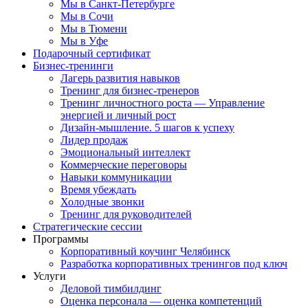
Мы в Санкт-Петербурге
Мы в Сочи
Мы в Тюмени
Мы в Уфе
Подарочный сертификат
Бизнес-тренинги
Лагерь развития навыков
Тренинг для бизнес-тренеров
Тренинг личностного роста — Управление
энергией и личный рост
Дизайн-мышление. 5 шагов к успеху
Лидер продаж
Эмоциональный интеллект
Коммерческие переговоры
Навыки коммуникации
Время убеждать
Холодные звонки
Тренинг для руководителей
Стратегические сессии
Программы
Корпоративный коучинг Челябинск
Разработка корпоративных тренингов под ключ
Услуги
Деловой тимбилдинг
Оценка персонала — оценка компетенций